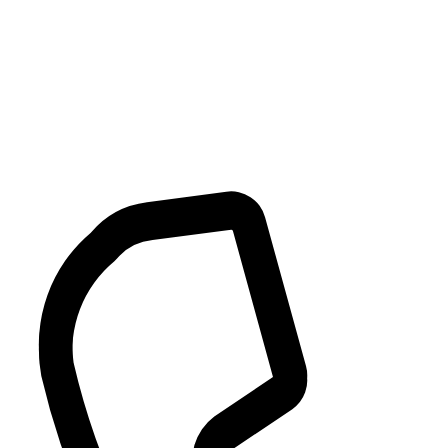
Přejít
k
obsahu