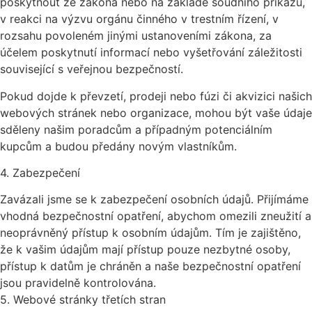
poskytnout ze zákona nebo na základě soudního příkazu,
v reakci na výzvu orgánu činného v trestním řízení, v
rozsahu povoleném jinými ustanoveními zákona, za
účelem poskytnutí informací nebo vyšetřování záležitosti
související s veřejnou bezpečností.
Pokud dojde k převzetí, prodeji nebo fúzi či akvizici našich
webových stránek nebo organizace, mohou být vaše údaje
sděleny našim poradcům a případným potenciálním
kupcům a budou předány novým vlastníkům.
4. Zabezpečení
Zavázali jsme se k zabezpečení osobních údajů. Přijímáme
vhodná bezpečnostní opatření, abychom omezili zneužití a
neoprávněný přístup k osobním údajům. Tím je zajištěno,
že k vašim údajům mají přístup pouze nezbytné osoby,
přístup k datům je chráněn a naše bezpečnostní opatření
jsou pravidelně kontrolována.
5. Webové stránky třetích stran